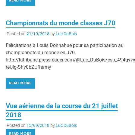
READ MORE
Championnats du monde classes J70
Posted on
21/10/2018
by
Luc DuBois
Félicitations à Louis Donhahue pour sa participation au
championnats du monde en J70.
http://latribune.pressreader.com/@Luc_DuBois/csb_494
reUig-Shy0bZUfhamy
READ MORE
Vue aérienne de la course du 21 juillet
2018
Posted on
15/09/2018
by
Luc DuBois
READ MORE